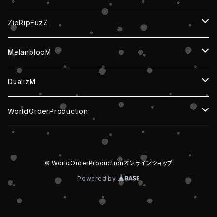
ZipRipFuzZ
CD・DVD
MelanblooM
チェキ・写真
チェキ/写真
DualizM
せんはぴ
グッズ
グッズ
WorldOrderProduction
グッズ
CD
チェキ / 写真
グッズ
© WorldOrderProductionオンラインショップ
CD
Powered by