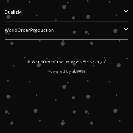
チェキ・写真
チェキ/写真
DualizM
せんはぴ
グッズ
グッズ
WorldOrderProduction
グッズ
CD
チェキ / 写真
グッズ
© WorldOrderProductionオンラインショップ
CD
Powered by