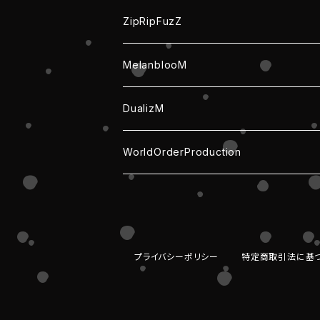
ZipRipFuzZ
CD・DVD
MelanblooM
チェキ・写真
チェキ/写真
DualizM
せんはぴ
グッズ
グッズ
WorldOrderProduction
グッズ
CD
チェキ / 写真
グッズ
CD
プライバシーポリシー
特定商取引法に基