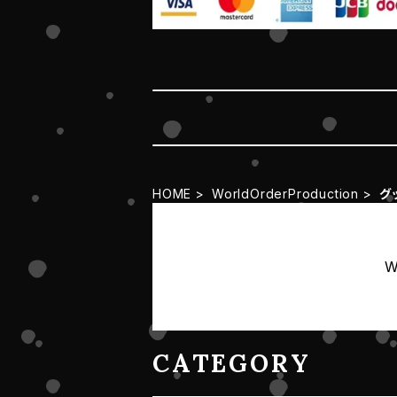
HOME
WorldOrderProduction
グ
W
CATEGORY